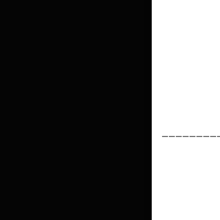
________