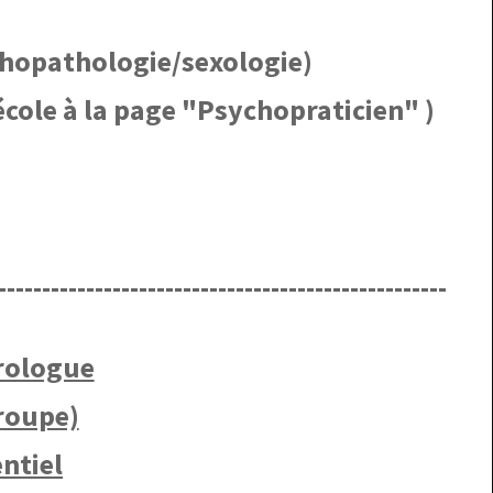
ychopathologie/sexologie)
 école à la page "Psychopraticien" )
€
---------------------------------------------------
rologue
groupe)
ntiel