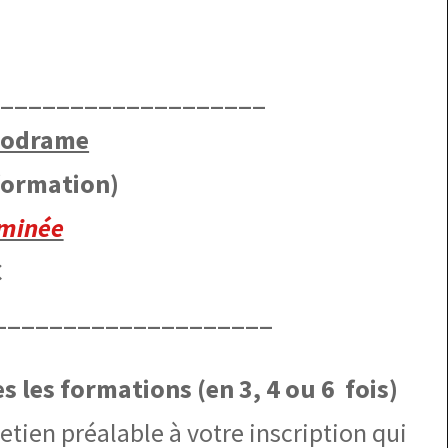
€
____________________
hodrame
 formation)
minée
€
____________________
 les formations (en 3, 4 ou 6 fois)
etien préalable à votre inscription qui