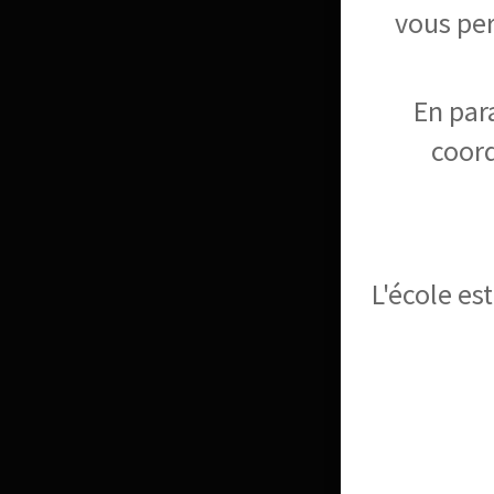
vous per
En par
coord
L'école es