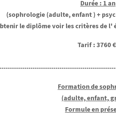
Durée : 1 an
(sophrologie (adulte, enfant ) + ps
btenir le diplôme voir les critères de l'
Tarif : 3760 
--------------------------------------------------------
Formation de soph
(adulte, enfant, 
Formule en prése