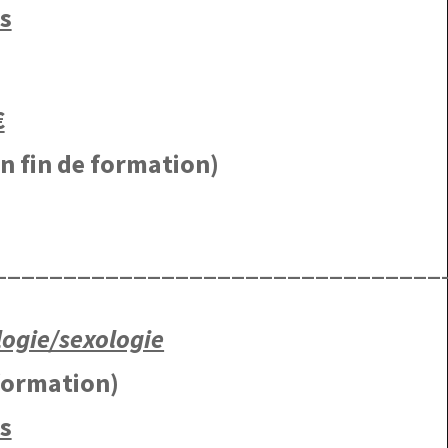
s
€
en fin de formation)
________________________________
ogie/sexologie
 formation)
s